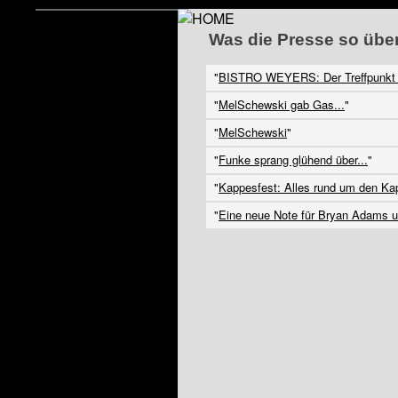
Was die Presse so über 
"
BISTRO WEYERS: Der Treffpunkt in
"
MelSchewski gab Gas...
"
"
MelSchewski
"
"
Funke sprang glühend über...
"
"
Kappesfest: Alles rund um den Ka
"
Eine neue Note für Bryan Adams u